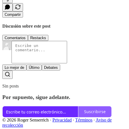
9
Compartir
Discusión sobre este post
Comentarios
Restacks
Lo mejor de
Último
Debates
Sin posts
Por supuesto, sigue adelante.
Suscribirse
© 2026 Roger Senserrich
·
Privacidad
∙
Términos
∙
Aviso de
recolección