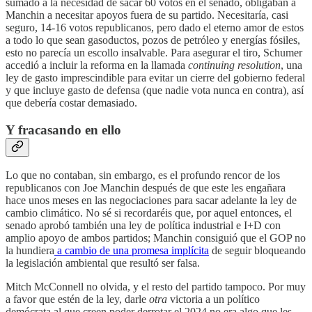
sumado a la necesidad de sacar 60 votos en el senado, obligaban a
Manchin a necesitar apoyos fuera de su partido. Necesitaría, casi
seguro, 14-16 votos republicanos, pero dado el eterno amor de estos
a todo lo que sean gasoductos, pozos de petróleo y energías fósiles,
esto no parecía un escollo insalvable. Para asegurar el tiro, Schumer
accedió a incluir la reforma en la llamada
continuing resolution
, una
ley de gasto imprescindible para evitar un cierre del gobierno federal
y que incluye gasto de defensa (que nadie vota nunca en contra), así
que debería costar demasiado.
Y fracasando en ello
Lo que no contaban, sin embargo, es el profundo rencor de los
republicanos con Joe Manchin después de que este les engañara
hace unos meses en las negociaciones para sacar adelante la ley de
cambio climático. No sé si recordaréis que, por aquel entonces, el
senado aprobó también una ley de política industrial e I+D con
amplio apoyo de ambos partidos; Manchin consiguió que el GOP no
la hundiera
a cambio de una promesa implícita
de seguir bloqueando
la legislación ambiental que resultó ser falsa.
Mitch McConnell no olvida, y el resto del partido tampoco. Por muy
a favor que estén de la ley, darle
otra
victoria a un político
demócrata al que creen poder derrotar el 2024 no era algo que les