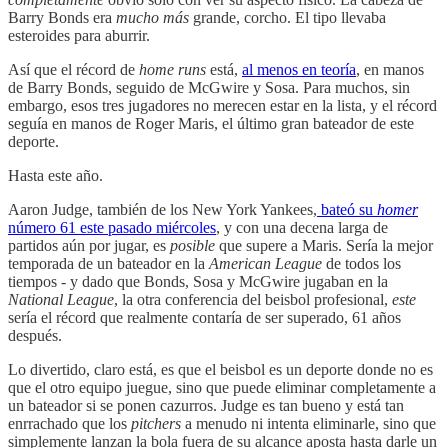
Barry Bonds era
mucho más
grande, corcho. El tipo llevaba
esteroides para aburrir.
Así que el récord de
home runs
está,
al menos en teoría
, en manos
de Barry Bonds, seguido de McGwire y Sosa. Para muchos, sin
embargo, esos tres jugadores no merecen estar en la lista, y el récord
seguía en manos de Roger Maris, el último gran bateador de este
deporte.
Hasta este año.
Aaron Judge, también de los New York Yankees,
bateó su
homer
número 61 este pasado miércoles
, y con una decena larga de
partidos aún por jugar, es
posible
que supere a Maris. Sería la mejor
temporada de un bateador en la
American League
de todos los
tiempos - y dado que Bonds, Sosa y McGwire jugaban en la
National League
, la otra conferencia del beisbol profesional,
este
sería el récord que realmente contaría de ser superado, 61 años
después.
Lo divertido, claro está, es que el beisbol es un deporte donde no es
que el otro equipo juegue, sino que puede eliminar completamente a
un bateador si se ponen cazurros. Judge es tan bueno y está tan
enrrachado que los
pitchers
a menudo ni intenta eliminarle, sino que
simplemente lanzan la bola fuera de su alcance aposta hasta darle un