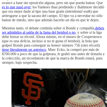
avance a base sin oposición alguna, pero sin que pueda batear. Que
es lo que pasó ayer
; los Yankees iban perdiendo y Baltimore decidió
que era mejor darle al tipo una base gratis (
intentional walk
) que
arriesgarse a que la sacara del campo. El tipo va a necesitar no sólo
batear de miedo, sino que además hacerlo un día en que le dejen.
Mientras tanto, el debate continúa sobre si Bonds y compañía
deben
ser admitidos al salón de la fama del beisbol o no
, y sobre si la liga
debe borrar su récord. Ahora mismo, en el museo de Cooperstown
(que es una
delicia
, incluso si no te gusta el beisbol), la bola que
golpeó Bonds para conseguir su
homer
número 756 (otro récord)
tiene literalmente un asterisco
. Marc Ecko, la compró por más de
$700.000 a poco de que la golpeara, le grabó uno antes de donarla a
la colección, un recordatorio de que la marca de Bonds estará, para
siempre, bajo sospecha.