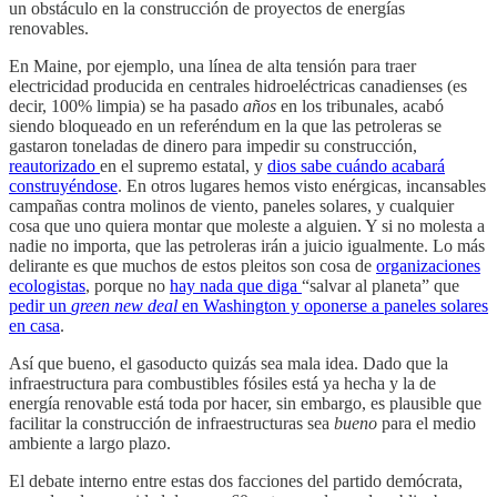
un obstáculo en la construcción de proyectos de energías
renovables.
En Maine, por ejemplo, una línea de alta tensión para traer
electricidad producida en centrales hidroeléctricas canadienses (es
decir, 100% limpia) se ha pasado
años
en los tribunales, acabó
siendo bloqueado en un referéndum en la que las petroleras se
gastaron toneladas de dinero para impedir su construcción,
reautorizado
en el supremo estatal, y
dios sabe cuándo acabará
construyéndose
. En otros lugares hemos visto enérgicas, incansables
campañas contra molinos de viento, paneles solares, y cualquier
cosa que uno quiera montar que moleste a alguien. Y si no molesta a
nadie no importa, que las petroleras irán a juicio igualmente. Lo más
delirante es que muchos de estos pleitos son cosa de
organizaciones
ecologistas
, porque no
hay nada que diga
“salvar al planeta” que
pedir un
green new deal
en Washington y oponerse a paneles solares
en casa
.
Así que bueno, el gasoducto quizás sea mala idea. Dado que la
infraestructura para combustibles fósiles está ya hecha y la de
energía renovable está toda por hacer, sin embargo, es plausible que
facilitar la construcción de infraestructuras sea
bueno
para el medio
ambiente a largo plazo.
El debate interno entre estas dos facciones del partido demócrata,