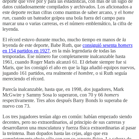
deporte que vive por y para las estadísticas, con más de un siglo de
datos cuidadosamente compilados y archivados. Los aficionados a
este deporte recitan cifras como mantras de saber arcano, y el
home
run
, cuando un bateador golpea una bola fuera del campo para
marcar una o varias carreras, es el número emblemático, la cifra de
leyenda.
El récord estuvo durante mucho, mucho tiempo en manos de
la
leyenda de este deporte, Babe Ruth, que
consiguió sesenta
homers
en 154 partidos en 1927
, en la más legendaria de todas las
temporadas. Ese número fue completamente inalcanzable hasta
1961, cuando Roger Maris alcanzó 61. El debate siempre fue si
Maris, que los consigió el año en que la liga añadió equipos nuevos,
jugando 161 partidos, era realmente
el hombre
, o si Ruth seguía
mereciendo el récord.
Parecía inalcanzable, hasta que, en 1998,
dos
jugadores, Mark
McGwire y Sammy Sosa lo superaron, con 70 y 66
homers
respectivamente. Tres años después Barry Bonds lo superaba de
nuevo con 73.
Los tres jugadores tenían algo en común: habían empezado siendo
decentes, pero no extraordinarios, al principio de sus carreras y
desarrollaron una musculatura y fuerza física extraordinarias al pasar
la treintena. Iban dopados hasta las cejas, algo que era
completamente
obvio sólo con ver su aspecto físico. La cabeza de