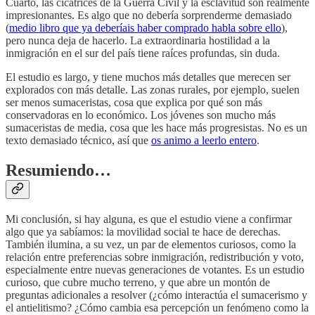
Cuarto, las cicatrices de la Guerra Civil y la esclavitud son realmente
impresionantes. Es algo que no debería sorprenderme demasiado
(
medio libro que ya deberíais haber comprado habla sobre ello
),
pero nunca deja de hacerlo. La extraordinaria hostilidad a la
inmigración en el sur del país tiene raíces profundas, sin duda.
El estudio es largo, y tiene muchos más detalles que merecen ser
explorados con más detalle. Las zonas rurales, por ejemplo, suelen
ser menos sumaceristas, cosa que explica por qué son más
conservadoras en lo económico. Los jóvenes son mucho más
sumaceristas de media, cosa que les hace más progresistas. No es un
texto demasiado técnico, así que
os animo a leerlo entero
.
Resumiendo…
Mi conclusión, si hay alguna, es que el estudio viene a confirmar
algo que ya sabíamos: la movilidad social te hace de derechas.
También ilumina, a su vez, un par de elementos curiosos, como la
relación entre preferencias sobre inmigración, redistribución y voto,
especialmente entre nuevas generaciones de votantes. Es un estudio
curioso, que cubre mucho terreno, y que abre un montón de
preguntas adicionales a resolver (¿cómo interactúa el sumacerismo y
el antielitismo? ¿Cómo cambia esa percepción un fenómeno como la