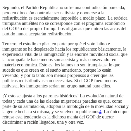
Segundo, el Partido Republicano sufre una contradicción parecida,
pero en dirección contraria: ser nativista y oponerse a la
redistribución es esencialmente imposible a medio plazo. La retórica
trumpiana antiélites no se corresponde con el programa económico
del GOP o del propio Trump. Los oligarcas que nutren las arcas del
partido nunca aceptarán redistribución.
Tercero, el estudio explica en parte por qué el voto latino e
inmigrante se ha desplazado hacia los republicanos: básicamente, la
experiencia vital de la inmigración y la enorme movilidad social que
la acompaña te hace menos sumacerista y más conservador en
materia económica. Esto es, los latinos no son trumpistas; lo que
sucede es que creen en el sueño americano, porque lo están
viviendo, y por lo tanto son menos propensos a creer que las
políticas redistributivas son necesarias. Si el GOP fuera menos
nativista, los inmigrantes serían un grupo natural para ellos.
¡Y esto se ajusta a los patrones históricos! La evolución natural de
todas y cada una de las oleadas migratorias pasadas es que, como
parte de su asimilación, adoptan la mitología de la movilidad social y
la gente hecha a sí misma, y se vuelven republicanos
4
. Lo único que
retrasa esta tendencia es la dichosa manía del GOP de querer
discriminar a recién llegados, una y otra vez.