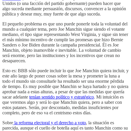
Unidos (o una facción del partido gobernante) pueden hacer que
algo suceda mediante persuasión, discursos, convencer a la opinión
pública y desear muy, muy fuerte de que algo suceda.
El pequeño problema es que uno puede ponerle toda la voluntad del
mundo a cualquier tema, pero Joe Manchin sigue siendo el votante
mediano, el tipo sigue representando West Virginia, y sigue sin tener
el más mínimo incentivo de cumplir las promesas que hizo Bernie
Sanders o Joe Biden durante la campaña presidencial. Él es Joe
Manchin, objeto inamovible e inevitable. La voluntad de cambio
será enorme, pero las instituciones y los incentivos que crean no
desaparecen.
Esto es: BBB sólo puede incluir lo que Joe Manchin quiera incluir, y
este año largo de poner cosas sobre la mesa y prometer la luna a
todo el mundo sin consultarle ha resultado ser una enorme pérdida
de tiempo. Es muy posible que Manchin se haya hartado y no quiera
aprobar nada a estas alturas, a pesar de que las medidas que quería
sacar adelante
tenían sentido político y estratégico
. Mi intuición es
que veremos algo y será lo que Manchin quiera, pero a saber con
estos patanes. Serán, por descontado, medidas insuficientes por
completo, pero de eso va el centrismo estos días.
Sobre
la reforma electoral y el derecho a voto
, la situación es
parecida, aunque el cuello de botella aquí es tanto Manchin como su