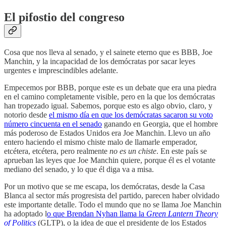
El pifostio del congreso
Cosa que nos lleva al senado, y el sainete eterno que es BBB, Joe
Manchin, y la incapacidad de los demócratas por sacar leyes
urgentes e imprescindibles adelante.
Empecemos por BBB, porque este es un debate que era una piedra
en el camino completamente visible, pero en la que los demócratas
han tropezado igual. Sabemos, porque esto es algo obvio, claro, y
notorio desde
el mismo día en que los demócratas sacaron su voto
número cincuenta en el senado
ganando en Georgia, que el hombre
más poderoso de Estados Unidos era Joe Manchin. Llevo un año
entero haciendo el mismo chiste malo de llamarle emperador,
etcétera, etcétera, pero realmente
no es un chiste
. En este país se
aprueban las leyes que Joe Manchin quiere, porque él es el votante
mediano del senado, y lo que él diga va a misa.
Por un motivo que se me escapa, los demócratas, desde la Casa
Blanca al sector más progresista del partido, parecen haber olvidado
este importante detalle. Todo el mundo que no se llama Joe Manchin
ha adoptado l
o que Brendan Nyhan llama la
Green Lantern Theory
of Politics
(GLTP), o la idea de que el presidente de los Estados