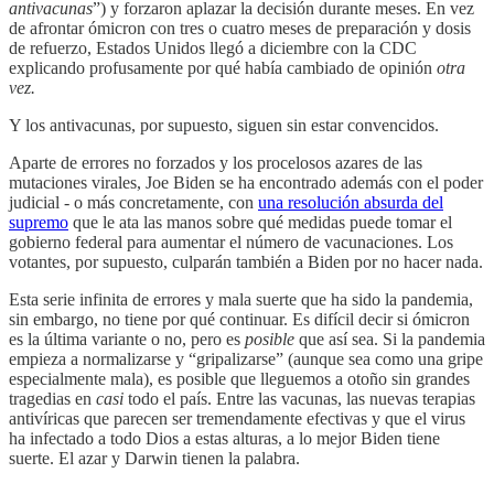
antivacunas
”) y forzaron aplazar la decisión durante meses. En vez
de afrontar ómicron con tres o cuatro meses de preparación y dosis
de refuerzo, Estados Unidos llegó a diciembre con la CDC
explicando profusamente por qué había cambiado de opinión
otra
vez.
Y los antivacunas, por supuesto, siguen sin estar convencidos.
Aparte de errores no forzados y los procelosos azares de las
mutaciones virales, Joe Biden se ha encontrado además con el poder
judicial - o más concretamente, con
una resolución absurda del
supremo
que le ata las manos sobre qué medidas puede tomar el
gobierno federal para aumentar el número de vacunaciones. Los
votantes, por supuesto, culparán también a Biden por no hacer nada.
Esta serie infinita de errores y mala suerte que ha sido la pandemia,
sin embargo, no tiene por qué continuar. Es difícil decir si ómicron
es la última variante o no, pero es
posible
que así sea. Si la pandemia
empieza a normalizarse y “gripalizarse” (aunque sea como una gripe
especialmente mala), es posible que lleguemos a otoño sin grandes
tragedias en
casi
todo el país. Entre las vacunas, las nuevas terapias
antivíricas que parecen ser tremendamente efectivas y que el virus
ha infectado a todo Dios a estas alturas, a lo mejor Biden tiene
suerte. El azar y Darwin tienen la palabra.