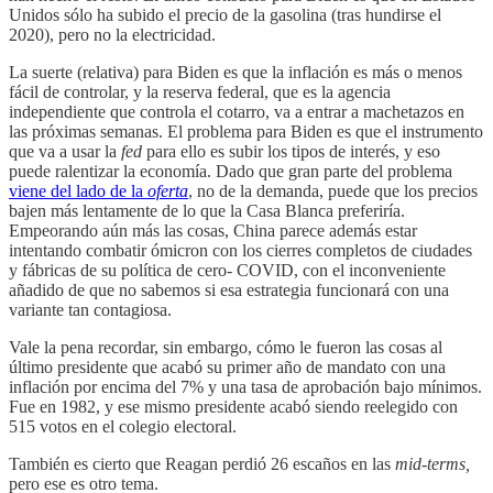
Unidos sólo ha subido el precio de la gasolina (tras hundirse el
2020), pero no la electricidad.
La suerte (relativa) para Biden es que la inflación es más o menos
fácil de controlar, y la reserva federal, que es la agencia
independiente que controla el cotarro, va a entrar a machetazos en
las próximas semanas. El problema para Biden es que el instrumento
que va a usar la
fed
para ello es subir los tipos de interés, y eso
puede ralentizar la economía. Dado que gran parte del problema
viene del lado de la
oferta
, no de la demanda, puede que los precios
bajen más lentamente de lo que la Casa Blanca preferiría.
Empeorando aún más las cosas, China parece además estar
intentando combatir ómicron con los cierres completos de ciudades
y fábricas de su política de cero- COVID, con el inconveniente
añadido de que no sabemos si esa estrategia funcionará con una
variante tan contagiosa.
Vale la pena recordar, sin embargo, cómo le fueron las cosas al
último presidente que acabó su primer año de mandato con una
inflación por encima del 7% y una tasa de aprobación bajo mínimos.
Fue en 1982, y ese mismo presidente acabó siendo reelegido con
515 votos en el colegio electoral.
También es cierto que Reagan perdió 26 escaños en las
mid-terms,
pero ese es otro tema.