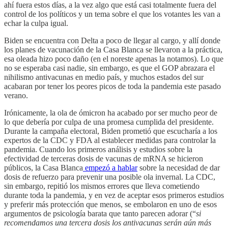
ahí fuera estos días, a la vez algo que está casi totalmente fuera del
control de los políticos y un tema sobre el que los votantes les van a
echar la culpa igual.
Biden se encuentra con Delta a poco de llegar al cargo, y allí donde
los planes de vacunación de la Casa Blanca se llevaron a la práctica,
esa oleada hizo poco daño (en el noreste apenas la notamos). Lo que
no se esperaba casi nadie, sin embargo, es que el GOP abrazara el
nihilismo antivacunas en medio país, y muchos estados del sur
acabaran por tener los peores picos de toda la pandemia este pasado
verano.
Irónicamente, la ola de ómicron ha acabado por ser mucho peor de
lo que debería por culpa de una promesa cumplida del presidente.
Durante la campaña electoral, Biden prometió que escucharía a los
expertos de la CDC y FDA al establecer medidas para controlar la
pandemia. Cuando los primeros análisis y estudios sobre la
efectividad de terceras dosis de vacunas de mRNA se hicieron
públicos, la Casa Blanca
empezó a hablar
sobre la necesidad de dar
dosis de refuerzo para prevenir una posible ola invernal. La CDC,
sin embargo, repitió los mismos errores que lleva cometiendo
durante toda la pandemia, y en vez de aceptar esos primeros estudios
y preferir más protección que menos, se embolaron en uno de esos
argumentos de psicología barata que tanto parecen adorar (“
si
recomendamos una tercera dosis los antivacunas serán aún más