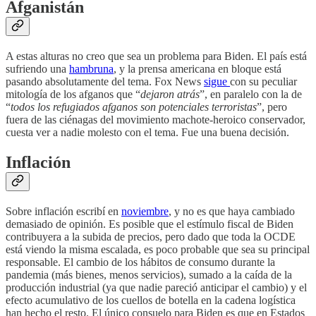
Afganistán
A estas alturas no creo que sea un problema para Biden. El país está
sufriendo una
hambruna
, y la prensa americana en bloque está
pasando absolutamente del tema. Fox News
sigue
con su peculiar
mitología de los afganos que “
dejaron atrás
”, en paralelo con la de
“
todos los refugiados afganos son potenciales terroristas
”, pero
fuera de las ciénagas del movimiento machote-heroico conservador,
cuesta ver a nadie molesto con el tema. Fue una buena decisión.
Inflación
Sobre inflación escribí en
noviembre
, y no es que haya cambiado
demasiado de opinión. Es posible que el estímulo fiscal de Biden
contribuyera a la subida de precios, pero dado que toda la OCDE
está viendo la misma escalada, es poco probable que sea su principal
responsable. El cambio de los hábitos de consumo durante la
pandemia (más bienes, menos servicios), sumado a la caída de la
producción industrial (ya que nadie pareció anticipar el cambio) y el
efecto acumulativo de los cuellos de botella en la cadena logística
han hecho el resto. El único consuelo para Biden es que en Estados