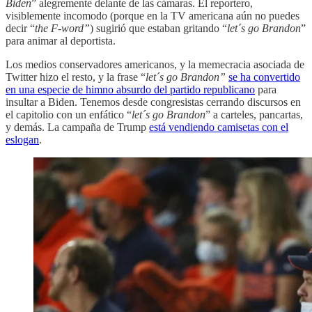
Biden
” alegremente delante de las cámaras. El reportero,
visiblemente incomodo (porque en la TV americana aún no puedes
decir “
the F-word”
) sugirió que estaban gritando “
let´s go Brandon
”
para animar al deportista.
Los medios conservadores americanos, y la memecracia asociada de
Twitter hizo el resto, y la frase “
let´s go Brandon”
se ha convertido
en una especie de himno absurdo del partido republicano
para
insultar a Biden. Tenemos desde congresistas cerrando discursos en
el capitolio con un enfático “
let´s go Brandon
” a carteles, pancartas,
y demás. La campaña de Trump
está vendiendo camisetas con el
eslogan
.