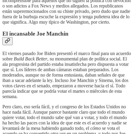
incomprensible para aquellos que no siguen la política con devoción
o son adictos a Fox News y medios allegados. Los republicanos
están superemocionados con su chiste privado, pero dudo que nadie
fuera de la burbuja escuche la expresión y tenga puñetera idea de lo
que significa. Algo muy típico de Washington, por cierto.
El incansable Joe Manchin
El viernes pasado Joe Biden presentó el marco final para un acuerdo
sobre
Build Back Better
, su monumental plan de política social. El
ala progresista del partido estaba insatisfecha pero dispuesta a votar
que sí. Los líderes de ambas cámaras estaban preparados. Los
moderados, aunque no de forma entusiasta, daban señales de que
iban a sacar adelante la ley. Incluso Joe Manchin y Sinema, los dos
votos claves en el senado, empezaron a moverse hacia el sí. Todo
parecía indicar que se podría votar el martes o miércoles de esta
semana.
Pero claro, eso sería fácil, y el congreso de los Estados Unidos no
hace nada fácil. Aunque parece bastante claro que todo el mundo
quiere votar, todo el mundo sabe qué van a votar, y todo el mundo
ha hecho las paces con la idea de que este es el acuerdo y nadie se
levantará de la mesa habiendo ganado todo, el
cómo
se vota el
acuerdo se ha convertido
otra vez
en un problema, y todo por Joe