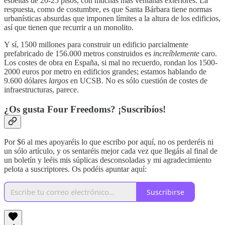
esbeltas de 20-25 pisos, con muchas más ventanas exteriores. La
respuesta, como de costumbre, es que Santa Bárbara tiene normas
urbanísticas absurdas que imponen límites a la altura de los edificios,
así que tienen que recurrir a un monolito.
Y sí, 1500 millones para construir un edificio parcialmente
prefabricado de 156.000 metros construidos es
increíblemente
caro.
Los costes de obra en España, si mal no recuerdo, rondan los 1500-
2000 euros por metro en edificios grandes; estamos hablando de
9.600 dólares
largos
en UCSB. No es sólo cuestión de costes de
infraestructuras, parece.
¿Os gusta Four Freedoms? ¡Suscribíos!
Por $6 al mes apoyaréis lo que escribo por aquí, no os perderéis ni
un sólo artículo, y os sentaréis mejor cada vez que llegáis al final de
un boletín y leéis mis súplicas desconsoladas y mi agradecimiento
pelota a suscriptores. Os podéis apuntar aquí:
Suscribirse