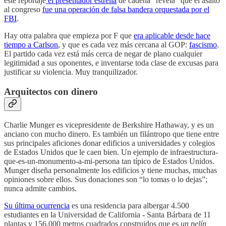
este reportaje
el presentador estrella
de cadena “revela” que el asalto
al congreso
fue una operación de falsa bandera orquestada por el
FBI
.
Hay otra palabra que empieza por F que
era aplicable desde hace
tiempo a Carlson
, y que es cada vez más cercana al GOP:
fascismo
.
El partido cada vez está más cerca de negar de plano cualquier
legitimidad a sus oponentes, e inventarse toda clase de excusas para
justificar
su
violencia. Muy tranquilizador.
Arquitectos con dinero
Charlie Munger es vicepresidente de Berkshire Hathaway, y es un
anciano con mucho dinero. Es también un filántropo que tiene entre
sus principales aficiones donar edificios a universidades y colegios
de Estados Unidos que le caen bien. Un ejemplo de infraestructura-
que-es-un-monumento-a-mi-persona tan típico de Estados Unidos.
Munger diseña personalmente los edificios y tiene muchas, muchas
opiniones sobre ellos. Sus donaciones son “lo tomas o lo dejas”;
nunca admite cambios.
Su última ocurrencia
es una residencia para albergar 4.500
estudiantes en la Universidad de California - Santa Bárbara de 11
plantas y 156.000 metros cuadrados construidos que es
un pelín