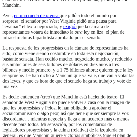
Manchin.
Ayer,
en una rueda de prensa
que pilló a todo el mundo por
sorpresa, el senador por West Virginia pidió una pausa para
“evaluar” el texto negociado, y
exigió
que la cámara de
representantes votara de inmediato la
otra
ley en liza, el plan de
infraestructuras bipartidista aprobado por el senado.
La respuesta de los progresistas en la cámara de representantes ha
sido, como viene siendo costumbre en toda esta negociación,
bastante sensata. Han cedido mucho, negociado mucho, y reducido
sus ambiciones de seis billones de dólares en diez años a tres
billones y medio primero, y a 1,75 billones ahora; quieren que la ley
se apruebe. Le han dicho a Manchin que ya vale, que van a votar las
dos leyes, y que es hora de que el senado haga su trabajo y vote de
una vez.
Es decir: entienden (creo) que Manchin está haciendo teatro. El
senador de West Virginia no puede volver a casa con la imagen de
que los progresistas y Pelosi le han obligado a aprobar el
socialcomunismo o algo peor, así que tiene que ser siempre la voz
discordante… mientras negocia y llega a un acuerdo más o menos
decente para todos. Mi sensación, por los comentarios de
legisladores progresistas y la calma (relativa) de la izquierda en
general, es que Manchin quiere victorias simbólicas (que el plan de