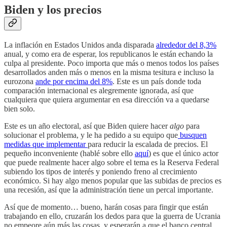
Biden y los precios
La inflación en Estados Unidos anda disparada
alrededor del 8,3%
anual, y como era de esperar, los republicanos le están echando la
culpa al presidente. Poco importa que más o menos todos los países
desarrollados anden más o menos en la misma tesitura e incluso la
eurozona
ande por encima del 8%
. Este es un país donde toda
comparación internacional es alegremente ignorada, así que
cualquiera que quiera argumentar en esa dirección va a quedarse
bien solo.
Este es un año electoral, así que Biden quiere hacer
algo
para
solucionar el problema, y le ha pedido a su equipo que
busquen
medidas que implementar
para reducir la escalada de precios. El
pequeño inconveniente (hablé sobre ello
aquí
) es que el único actor
que puede realmente hacer algo sobre el tema es la Reserva Federal
subiendo los tipos de interés y poniendo freno al crecimiento
económico. Si hay algo menos popular que las subidas de precios es
una recesión, así que la administración tiene un percal importante.
Así que de momento… bueno, harán cosas para fingir que están
trabajando en ello, cruzarán los dedos para que la guerra de Ucrania
no empeore aún más las cosas, y esperarán a que el banco central