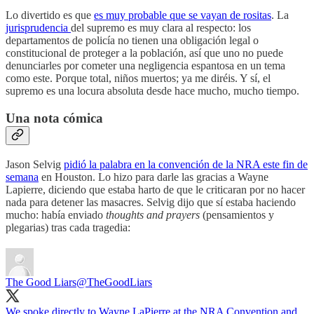
Lo divertido es que
es muy probable que se vayan de rositas
. La
jurisprudencia
del supremo es muy clara al respecto: los
departamentos de policía no tienen una obligación legal o
constitucional de proteger a la población, así que uno no puede
denunciarles por cometer una negligencia espantosa en un tema
como este. Porque total, niños muertos; ya me diréis. Y sí, el
supremo es una locura absoluta desde hace mucho, mucho tiempo.
Una nota cómica
Jason Selvig
pidió la palabra en la convención de la NRA este fin de
semana
en Houston. Lo hizo para darle las gracias a Wayne
Lapierre, diciendo que estaba harto de que le criticaran por no hacer
nada para detener las masacres. Selvig dijo que sí estaba haciendo
mucho: había enviado
thoughts and prayers
(pensamientos y
plegarias) tras cada tragedia:
The Good Liars
@TheGoodLiars
We spoke directly to Wayne LaPierre at the NRA Convention and