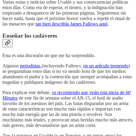
Varias notas y noticias sobre Uvalde y sus consecuencias políticas
estos días. Como era de esperar, el tiroteo, y la indignación han
empezado a desaparecer de las primeras páginas. Seguiremos sin
hacer nada, hasta que el próximo horror vuelva a repetir el ritual de
las masacres que
tan bien describía James Fallows aquí
.
Enseñar los cadáveres
Esta es una discusión un que me ha sorprendido.
Algunos
periodistas
(incluyendo Fallows,
en un artículo tremendo
)
se preguntaban estos días si no va siendo hora de que los medios
abandonen el pudor y la contención que siempre acompañan a estas
tragedias y publiquen imágenes de los cadáveres.
Para explicar este debate,
os recomiendo que veáis esta pieza de
60
Minutes
de este fin de semana sobre el AR-15, el fusil de asalto
favorito de los asesinos del país. Las balas disparadas por un arma
de estas características son mucho más rápidas e impactan con
mucha
más energía que las de una pistola o revolver. Son
muchísimo más letales, y provocan unas heridas mucho más atroces,
más graves, más devastadoras que un arma corta.
Tras la matanza en Uvalde (y en Newton, y en tantas otras) los