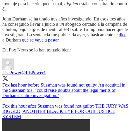
montaje para hacerle quedar mal,
alguien
estaba conspirando contra
él.
John Durham se ha tirado tres años investigando. En esos tres años,
ha conseguido llevar a juicio a
un
abogado cercano a la campaña de
Clinton, bajo cargos de mentir al FBI sobre Trump para hacer que le
investigaran. La sentencia fue publicada ayer, y básicamente le
dice
a Durham
que se vaya a pastar
.
En Fox News se lo han tomado bien:
Lis Power
@LisPower1
Fox last hour before Sussman was found not guilty: An acquittal in
the Sussman trial "could raise doubts about the legal merits of
Durham's entire investigation."
Fox this hour after Sussman was found not guilty: THE JURY WAS
RIGGED, ANOTHER BLACK EYE FOR OUR JUSTICE
SYSTEM