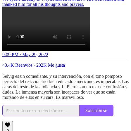
thanked him for all his thoughts and prayers.
9:09 PM · May 29, 2022
43.4K Reenvíos
·
202K Me gusta
Selvig es un comediante, y su intervención, con el tono pomposo
perfecto del reaccionario bien educado americano, es impecable. Las
caras del resto de la audiencia y LaPierre son un mar de confusión y
dudas. La inmensa mayoría son incapaces de ver que se están
mofando de ellos en su cara. Es maravilloso.
Suscribirse
9