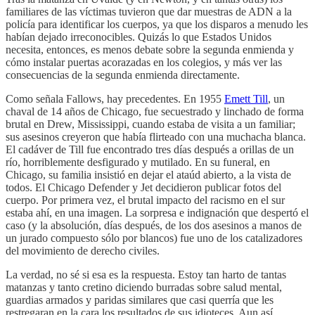
familiares de las víctimas tuvieron que dar muestras de ADN a la
policía para identificar los cuerpos, ya que los disparos a menudo les
habían dejado irreconocibles. Quizás lo que Estados Unidos
necesita, entonces, es menos debate sobre la segunda enmienda y
cómo instalar puertas acorazadas en los colegios, y más ver las
consecuencias de la segunda enmienda directamente.
Como señala Fallows, hay precedentes. En 1955
Emett Till
, un
chaval de 14 años de Chicago, fue secuestrado y linchado de forma
brutal en Drew, Mississippi, cuando estaba de visita a un familiar;
sus asesinos creyeron que había flirteado con una muchacha blanca.
El cadáver de Till fue encontrado tres días después a orillas de un
río, horriblemente desfigurado y mutilado. En su funeral, en
Chicago, su familia insistió en dejar el ataúd abierto, a la vista de
todos. El Chicago Defender y Jet decidieron publicar fotos del
cuerpo. Por primera vez, el brutal impacto del racismo en el sur
estaba ahí, en una imagen. La sorpresa e indignación que despertó el
caso (y la absolución, días después, de los dos asesinos a manos de
un jurado compuesto sólo por blancos) fue uno de los catalizadores
del movimiento de derecho civiles.
La verdad, no sé si esa es la respuesta. Estoy tan harto de tantas
matanzas y tanto cretino diciendo burradas sobre salud mental,
guardias armados y paridas similares que casi querría que les
restregaran en la cara los resultados de sus idioteces. Aun así…