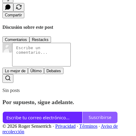
Compartir
Discusión sobre este post
Comentarios
Restacks
Lo mejor de
Último
Debates
Sin posts
Por supuesto, sigue adelante.
Suscribirse
© 2026 Roger Senserrich
·
Privacidad
∙
Términos
∙
Aviso de
recolección