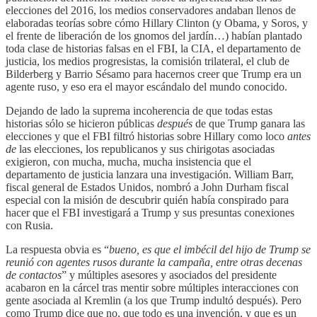
elecciones del 2016, los medios conservadores andaban llenos de
elaboradas teorías sobre cómo Hillary Clinton (y Obama, y Soros, y
el frente de liberación de los gnomos del jardín…) habían plantado
toda clase de historias falsas en el FBI, la CIA, el departamento de
justicia, los medios progresistas, la comisión trilateral, el club de
Bilderberg y Barrio Sésamo para hacernos creer que Trump era un
agente ruso, y eso era el mayor escándalo del mundo conocido.
Dejando de lado la suprema incoherencia de que todas estas
historias sólo se hicieron públicas
después
de que Trump ganara las
elecciones y que el FBI filtró historias sobre Hillary como loco
antes
de
las elecciones, los republicanos y sus chirigotas asociadas
exigieron, con mucha, mucha, mucha insistencia que el
departamento de justicia lanzara una investigación. William Barr,
fiscal general de Estados Unidos, nombró a John Durham fiscal
especial con la misión de descubrir quién había conspirado para
hacer que el FBI investigará a Trump y sus presuntas conexiones
con Rusia.
La respuesta obvia es “
bueno, es que el imbécil del hijo de Trump se
reunió con agentes rusos durante la campaña, entre otras decenas
de contactos
” y múltiples asesores y asociados del presidente
acabaron en la cárcel tras mentir sobre múltiples interacciones con
gente asociada al Kremlin (a los que Trump indultó después). Pero
como Trump dice que no, que todo es una invención, y que es un