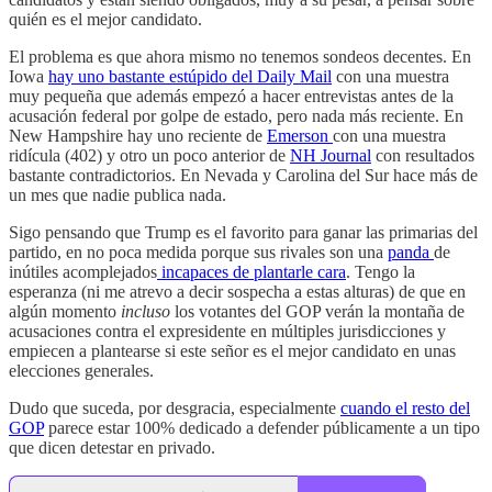
quién es el mejor candidato.
El problema es que ahora mismo no tenemos sondeos decentes. En
Iowa
hay uno bastante estúpido del Daily Mail
con una muestra
muy pequeña que además empezó a hacer entrevistas antes de la
acusación federal por golpe de estado, pero nada más reciente. En
New Hampshire hay uno reciente de
Emerson
con una muestra
ridícula (402) y otro un poco anterior de
NH Journal
con resultados
bastante contradictorios. En Nevada y Carolina del Sur hace más de
un mes que nadie publica nada.
Sigo pensando que Trump es el favorito para ganar las primarias del
partido, en no poca medida porque sus rivales son una
panda
de
inútiles acomplejados
incapaces de plantarle cara
. Tengo la
esperanza (ni me atrevo a decir sospecha a estas alturas) de que en
algún momento
incluso
los votantes del GOP verán la montaña de
acusaciones contra el expresidente en múltiples jurisdicciones y
empiecen a plantearse si este señor es el mejor candidato en unas
elecciones generales.
Dudo que suceda, por desgracia, especialmente
cuando el resto del
GOP
parece estar 100% dedicado a defender públicamente a un tipo
que dicen detestar en privado.