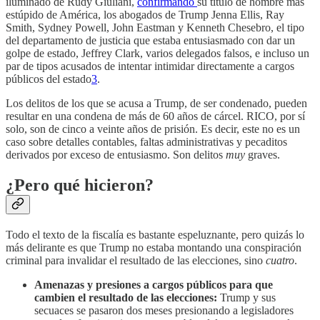
iluminado de Rudy Giuliani,
confirmando
su título de hombre más
estúpido de América, los abogados de Trump Jenna Ellis, Ray
Smith, Sydney Powell, John Eastman y Kenneth Chesebro, el tipo
del departamento de justicia que estaba entusiasmado con dar un
golpe de estado, Jeffrey Clark, varios delegados falsos, e incluso un
par de tipos acusados de intentar intimidar directamente a cargos
públicos del estado
3
.
Los delitos de los que se acusa a Trump, de ser condenado, pueden
resultar en una condena de más de 60 años de cárcel. RICO, por sí
solo, son de cinco a veinte años de prisión. Es decir, este no es un
caso sobre detalles contables, faltas administrativas y pecaditos
derivados por exceso de entusiasmo. Son delitos
muy
graves.
¿Pero qué hicieron?
Todo el texto de la fiscalía es bastante espeluznante, pero quizás lo
más delirante es que Trump no estaba montando una conspiración
criminal para invalidar el resultado de las elecciones, sino
cuatro
.
Amenazas y presiones a cargos públicos para que
cambien el resultado de las elecciones:
Trump y sus
secuaces se pasaron dos meses presionando a legisladores