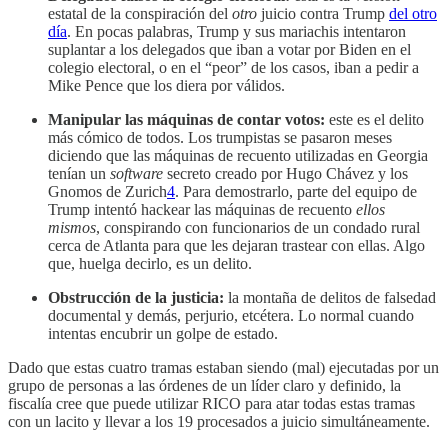
estatal de la conspiración del
otro
juicio contra Trump
del otro
día
. En pocas palabras, Trump y sus mariachis intentaron
suplantar a los delegados que iban a votar por Biden en el
colegio electoral, o en el “peor” de los casos, iban a pedir a
Mike Pence que los diera por válidos.
Manipular las máquinas de contar votos:
este es el delito
más cómico de todos. Los trumpistas se pasaron meses
diciendo que las máquinas de recuento utilizadas en Georgia
tenían un
software
secreto creado por Hugo Chávez y los
Gnomos de Zurich
4
. Para demostrarlo, parte del equipo de
Trump intentó hackear las máquinas de recuento
ellos
mismos
, conspirando con funcionarios de un condado rural
cerca de Atlanta para que les dejaran trastear con ellas. Algo
que, huelga decirlo, es un delito.
Obstrucción de la justicia:
la montaña de delitos de falsedad
documental y demás, perjurio, etcétera. Lo normal cuando
intentas encubrir un golpe de estado.
Dado que estas cuatro tramas estaban siendo (mal) ejecutadas por un
grupo de personas a las órdenes de un líder claro y definido, la
fiscalía cree que puede utilizar RICO para atar todas estas tramas
con un lacito y llevar a los 19 procesados a juicio simultáneamente.