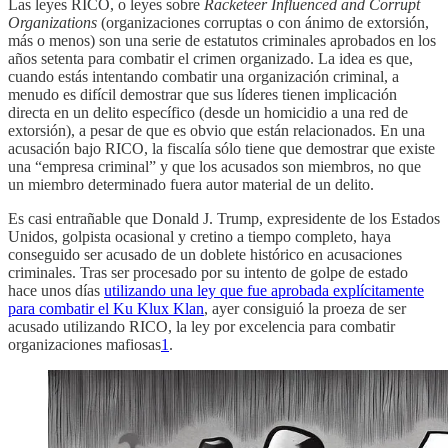
Las leyes RICO, o leyes sobre
Racketeer Influenced and Corrupt
Organizations
(organizaciones corruptas o con ánimo de extorsión,
más o menos) son una serie de estatutos criminales aprobados en los
años setenta para combatir el crimen organizado. La idea es que,
cuando estás intentando combatir una organización criminal, a
menudo es difícil demostrar que sus líderes tienen implicación
directa en un delito específico (desde un homicidio a una red de
extorsión), a pesar de que es obvio que están relacionados. En una
acusación bajo RICO, la fiscalía sólo tiene que demostrar que existe
una “empresa criminal” y que los acusados son miembros, no que
un miembro determinado fuera autor material de un delito.
Es casi entrañable que Donald J. Trump, expresidente de los Estados
Unidos, golpista ocasional y cretino a tiempo completo, haya
conseguido ser acusado de un doblete histórico en acusaciones
criminales. Tras ser procesado por su intento de golpe de estado
hace unos días
utilizando una ley que fue aprobada explícitamente
para combatir el Ku Klux Klan
, ayer consiguió la proeza de ser
acusado utilizando RICO, la ley por excelencia para combatir
organizaciones mafiosas
1
.