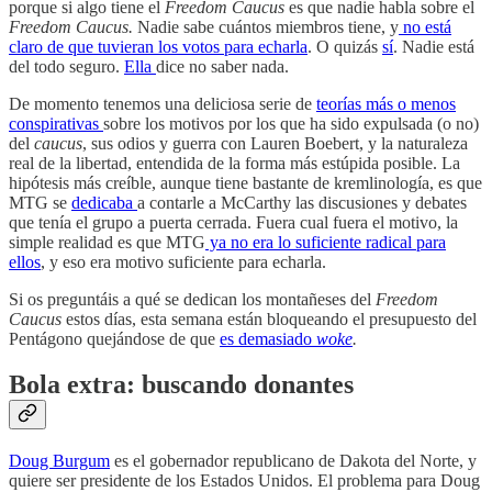
porque si algo tiene el
Freedom Caucus
es que nadie habla sobre el
Freedom Caucus.
Nadie sabe cuántos miembros tiene, y
no está
claro de que tuvieran los votos para echarla
. O quizás
sí
. Nadie está
del todo seguro.
Ella
dice no saber nada.
De momento tenemos una deliciosa serie de
teorías más o menos
conspirativas
sobre los motivos por los que ha sido expulsada (o no)
del
caucus
, sus odios y guerra con Lauren Boebert, y la naturaleza
real de la libertad, entendida de la forma más estúpida posible. La
hipótesis más creíble, aunque tiene bastante de kremlinología, es que
MTG se
dedicaba
a contarle a McCarthy las discusiones y debates
que tenía el grupo a puerta cerrada. Fuera cual fuera el motivo, la
simple realidad es que MTG
ya no era lo suficiente radical para
ellos
, y eso era motivo suficiente para echarla.
Si os preguntáis a qué se dedican los montañeses del
Freedom
Caucus
estos días, esta semana están bloqueando el presupuesto del
Pentágono quejándose de que
es demasiado
woke
.
Bola extra: buscando donantes
Doug Burgum
es el gobernador republicano de Dakota del Norte, y
quiere ser presidente de los Estados Unidos. El problema para Doug