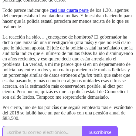
Todo parece indicar que
casi una cuarta parte
de los 1.301 agentes
del cuerpo estaban inventándose multas. Y lo estaban haciendo para
hacer que la policía estatal pareciera ser menos racista de lo que es
realmente.
La reacción ha sido… ¿encogerse de hombros? El gobernador ha
dicho que lanzarán una investigación (otra más) y que no está claro
que lo hicieran aposta. El jefe de la policía estatal ha señalado que la
auditoría indica que el número de multas falsas ha ido disminuyendo
en años recientes, y eso quiere decir que están arreglando el
problema. La verdad, a mi me parece que si en un departamento de
policía hay entre un dos y un cuatro por ciento de multas ficticias y
un porcentaje similar de datos erróneos
alguien
tenía que saber que
estaba pasando, y más cuando en algunas unidades esas cifras se
acercan, en la estimación más conservadora posible, al diez por
ciento. Pero bueno, quizás es que la policía estatal de Connecticut
son así de lerdos. Tampoco me sorprendería demasiado.
Por cierto, uno de los policías que seguía empleado tras el escándalo
del 2018 se jubiló hace un par de años con una pensión anual de
$83.500.
Suscribirse