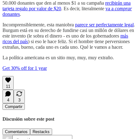
50.000 donantes que den al menos $1 a su campaña
recibirán una
tarjeta regalo por valor de $20
. Es decir, literalmente
va a
comprar
donantes
.
Incomprensiblemente, esta maniobra
parece ser perfectamente legal
.
Burgum está en su derecho de fundirse casi un millón de dólares en
este invento (le sobra el dinero - es uno de los gobernadores
más
ricos del país
) si eso le hace feliz. Si el hombre tiene perversiones
extrañas, bueno, cada uno es cada uno. Qué le vamos a hacer.
La política americana es un sitio muy, muy, muy extraño.
Get 30% off for 1 year
11
4
3
Compartir
Discusión sobre este post
Comentarios
Restacks