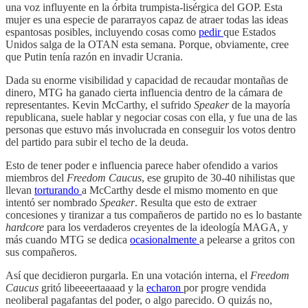
una voz influyente en la órbita trumpista-lisérgica del GOP. Esta
mujer es una especie de pararrayos capaz de atraer todas las ideas
espantosas posibles, incluyendo cosas como
pedir
que Estados
Unidos salga de la OTAN esta semana. Porque, obviamente, cree
que Putin tenía razón en invadir Ucrania.
Dada su enorme visibilidad y capacidad de recaudar montañas de
dinero, MTG ha ganado cierta influencia dentro de la cámara de
representantes. Kevin McCarthy, el sufrido
Speaker
de la mayoría
republicana, suele hablar y negociar cosas con ella, y fue una de las
personas que estuvo más involucrada en conseguir los votos dentro
del partido para subir el techo de la deuda.
Esto de tener poder e influencia parece haber ofendido a varios
miembros del
Freedom Caucus
, ese grupito de 30-40 nihilistas que
llevan
torturando
a McCarthy desde el mismo momento en que
intentó ser nombrado
Speaker
. Resulta que esto de extraer
concesiones y tiranizar a tus compañeros de partido no es lo bastante
hardcore
para los verdaderos creyentes de la ideología MAGA, y
más cuando MTG se dedica
ocasionalmente
a pelearse a gritos con
sus compañeros.
Así que decidieron purgarla. En una votación interna, el
Freedom
Caucus
gritó libeeeertaaaad y la
echaron
por progre vendida
neoliberal pagafantas del poder, o algo parecido. O quizás no,