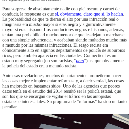
Para sorpresa de absolutamente nadie con piel oscura y carnet de
conducir, la respuesta es que
sí, obviamente, claro que sí, lo hacían
.
La probabilidad de que te dieran el alto por una infracción real o
imaginaria era
mucho
mayor si eras negro y significativamente
mayor si eras hispano. Los conductores negros e hispanos, además,
tenían una probabilidad mucho menor de que les dejaran marcharse
con una simple advertencia, y acababan siendo multados mucho más
a menudo por las mismas infracciones. El sesgo racista era
cómicamente alto en algunos departamentos de policía de suburbios
ricos, pero también aparecía en las ciudades. Connecticut es un
estado muy segregado (no son racistas, “
pero
”) así que obviamente
la policía del estado era a menudo racista.
Ante esas revelaciones, muchos departamentos prometieron hacer
las cosas mejor e implementar reformas, y, a decir verdad, las cosas
han mejorado en bastantes sitios. Uno de las agencias que peores
datos tenía en el estudio del 2014 resultó ser la policía estatal, que
son los que se encargan de vigilar el tráfico en las autopistas
estatales e interestatales. Su programa de “reformas” ha sido un tanto
peculiar.