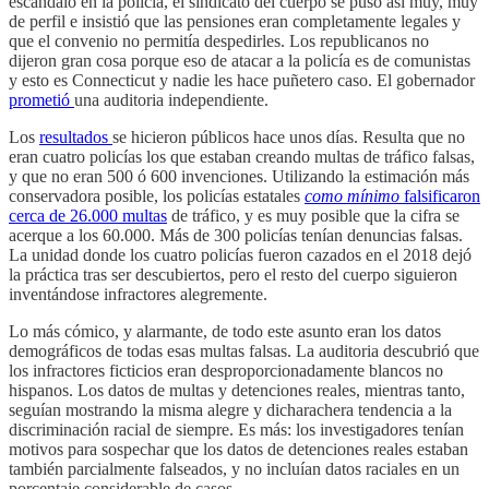
escándalo en la policía, el sindicato del cuerpo se puso así muy, muy
de perfil e insistió que las pensiones eran completamente legales y
que el convenio no permitía despedirles. Los republicanos no
dijeron gran cosa porque eso de atacar a la policía es de comunistas
y esto es Connecticut y nadie les hace puñetero caso. El gobernador
prometió
una auditoria independiente.
Los
resultados
se hicieron públicos hace unos días. Resulta que no
eran cuatro policías los que estaban creando multas de tráfico falsas,
y que no eran 500 ó 600 invenciones. Utilizando la estimación más
conservadora posible, los policías estatales
como mínimo
falsificaron
cerca de 26.000 multas
de tráfico, y es muy posible que la cifra se
acerque a los 60.000. Más de 300 policías tenían denuncias falsas.
La unidad donde los cuatro policías fueron cazados en el 2018 dejó
la práctica tras ser descubiertos, pero el resto del cuerpo siguieron
inventándose infractores alegremente.
Lo más cómico, y alarmante, de todo este asunto eran los datos
demográficos de todas esas multas falsas. La auditoria descubrió que
los infractores ficticios eran desproporcionadamente blancos no
hispanos. Los datos de multas y detenciones reales, mientras tanto,
seguían mostrando la misma alegre y dicharachera tendencia a la
discriminación racial de siempre. Es más: los investigadores tenían
motivos para sospechar que los datos de detenciones reales estaban
también parcialmente falseados, y no incluían datos raciales en un
porcentaje considerable de casos.