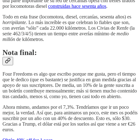
una parte importante de su red de cercanías opera con trenes tirados
por locomotoras diesel
construidas hace sesenta años
.
Todo en esta frase (locomotora, diesel, cercanías, sesenta años) es
horripilante.
Lo más increíble es que celebran lo fiables que son,
con averías “sólo” cada 22.000 kilómetros. Los Civias de Renfe (la
serie 462/3/4/5) tienen un tiempo entre averías mínimo de
medio
millón
de kilómetros.
Nota final:
Four Freedoms es algo que escribo porque me gusta, pero el tiempo
que le dedico (que es bastante) se justifica en gran medida gracias al
apoyo de sus suscriptores. De media, un 10% de la gente suscrita a
un boletín contribuye mensualmente; más si tienen mucho contenido
tras candado, menos si, como yo, tienen casi todo en abierto.
Ahora mismo, andamos por el 7,3%. Tendríamos que ir un poco
mejor, la verdad. Así que, para animaros un poco, este mes os podéis
suscribir por un año con un 40% de descuento. Esto es, sólo $30.
Gracias a Trump, el dólar está por los suelos así que viene a ser €26
euros.