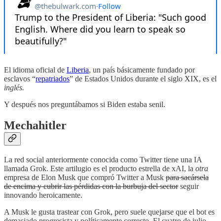
El idioma oficial de
Liberia
, un país básicamente fundado por
esclavos “
repatriados
” de Estados Unidos durante el siglo XIX, es el
inglés.
Y después nos preguntábamos si Biden estaba senil.
Mechahitler
La red social anteriormente conocida como Twitter tiene una IA
llamada Grok. Este artilugio es el producto estrella de xAI, la
otra
empresa de Elon Musk que compró Twitter a Musk
para sacársela
de encima y cubrir las pérdidas con la burbuja del sector
seguir
innovando heroicamente.
A Musk le gusta trastear con Grok, pero suele quejarse que el bot es
demasiado progresista y políticamente correcto. El cuatro de julio