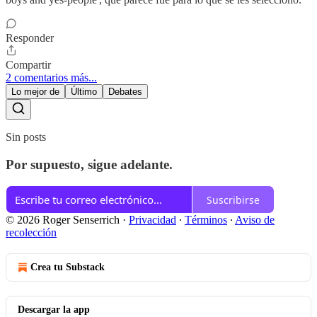
Responder
Compartir
2 comentarios más...
Lo mejor de
Último
Debates
Sin posts
Por supuesto, sigue adelante.
Suscribirse
© 2026 Roger Senserrich
·
Privacidad
∙
Términos
∙
Aviso de
recolección
Crea tu Substack
Descargar la app