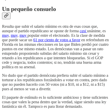
Un pequeño consuelo
Resulta que subir el salario mínimo es otra de esas cosas que,
aunque el partido republicano se opone de forma
casi
unánime, es
muy
,
muy
,
muy
popular entre el electorado. Es la clase de medida
que puede sacar un
61 por ciento de votos a favor
en referéndum en
Florida en las mismas elecciones en las que Biden perdió por cuatro
puntos en ese mismo estado. Los demócratas van a pasar un rato
estupendo proponiendo subidas del salario mínimo sin cesar y
retando a los republicanos a que intenten bloquearlas. Si el GOP
cede y negocia, todos contentos; si no, tendrán una buena arma
política en su arsenal.
No dudo que el partido demócrata prefiera subir el salario mínimo a
torturar a los republicanos forzándoles a votar en contra, pero dado
que no pueden hacerlo con 50 votos (ni a $10, ni a $12, ni a $15)
pues al menos se van a divertir.
El paquete de estímulo es lo suficiente ambicioso y tiene suficientes
cosas que valen la pena dentro que la verdad, sigue siendo una ley
fantástica sin él. Tampoco es para llorar demasiado.