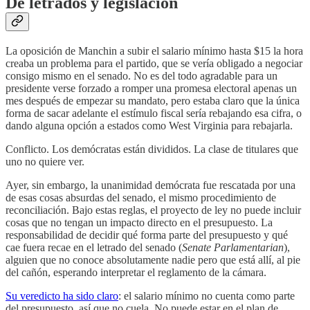
De letrados y legislación
La oposición de Manchin a subir el salario mínimo hasta $15 la hora
creaba un problema para el partido, que se vería obligado a negociar
consigo mismo en el senado. No es del todo agradable para un
presidente verse forzado a romper una promesa electoral apenas un
mes después de empezar su mandato, pero estaba claro que la única
forma de sacar adelante el estímulo fiscal sería rebajando esa cifra, o
dando alguna opción a estados como West Virginia para rebajarla.
Conflicto. Los demócratas están divididos. La clase de titulares que
uno no quiere ver.
Ayer, sin embargo, la unanimidad demócrata fue rescatada por una
de esas cosas absurdas del senado, el mismo procedimiento de
reconciliación. Bajo estas reglas, el proyecto de ley no puede incluir
cosas que no tengan un impacto directo en el presupuesto. La
responsabilidad de decidir qué forma parte del presupuesto y qué
cae fuera recae en el letrado del senado (
Senate Parlamentarian
),
alguien que no conoce absolutamente nadie pero que está allí, al pie
del cañón, esperando interpretar el reglamento de la cámara.
Su veredicto ha sido claro
: el salario mínimo no cuenta como parte
del presupuesto, así que no cuela. No puede estar en el plan de