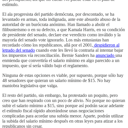
estímulo.
El ala progresista del partido demócrata, por descontado, se ha
levantado en armas, toda indignada, ante este absurdo abuso de la
autoridad de un burócrata anónimo. Han llamado a abolir el
filibusterismo o en su defecto, a que Kamala Harris, en su condición
de presidente del senado, declare ese veredicto como inválido y la
mayoría del senado vote ignorarlo. Los más entusiastas han
recordado cómo los republicanos, allá por el 2001,
despidieron al
letrado del senado
cuando este les llevó la contraria al intentar bajar
los impuestos vía reconciliación. Bernie Sanders ha
anunciado
una
enmienda que convertiría el salario mínimo en algo parecido a un
impuesto, que sí sería válido bajo el reglamento.
Ninguna de estas opciones es viable, por supuesto, porque sólo hay
48 senadores que quieran un salario mínimo de $15. No hay
maniobra legislativa que valga.
El resto del partido, sin embargo, ha protestado un poquito, pero
creo que han respirado con un poco de alivio. No porque no quieran
subir el salario mínimo a $15, sino porque así podrán sacar adelante
el estímulo fiscal rápido ahorrándose unas negociaciones
complicadas para acordar una subida menor. Aparte, podrán utilizar
la subida del salario mínimo después en otras leyes para atizar a los
republicanos sin cesar.