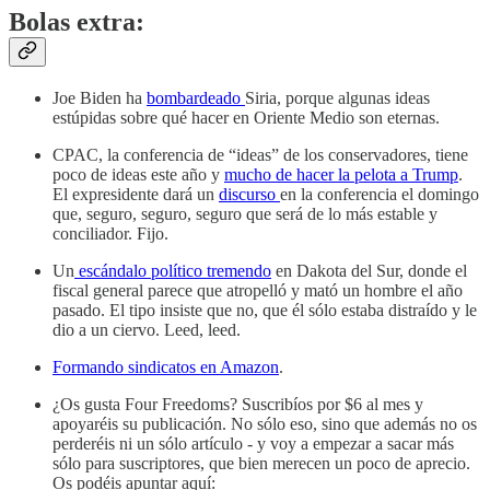
Bolas extra:
Joe Biden ha
bombardeado
Siria, porque algunas ideas
estúpidas sobre qué hacer en Oriente Medio son eternas.
CPAC, la conferencia de “ideas” de los conservadores, tiene
poco de ideas este año y
mucho de hacer la pelota a Trump
.
El expresidente dará un
discurso
en la conferencia el domingo
que, seguro, seguro, seguro que será de lo más estable y
conciliador. Fijo.
Un
escándalo político tremendo
en Dakota del Sur, donde el
fiscal general parece que atropelló y mató un hombre el año
pasado. El tipo insiste que no, que él sólo estaba distraído y le
dio a un ciervo. Leed, leed.
Formando sindicatos en Amazon
.
¿Os gusta Four Freedoms? Suscribíos por $6 al mes y
apoyaréis su publicación. No sólo eso, sino que además no os
perderéis ni un sólo artículo - y voy a empezar a sacar más
sólo para suscriptores, que bien merecen un poco de aprecio.
Os podéis apuntar aquí: