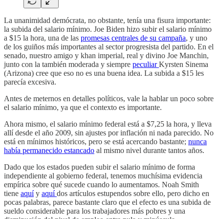
La unanimidad demócrata, no obstante, tenía una fisura importante:
la subida del salario mínimo. Joe Biden hizo subir el salario mínimo
a $15 la hora, una de las
promesas centrales de su campaña
, y uno
de los guiños más importantes al sector progresista del partido. En el
senado, nuestro amigo y khan imperial, real y divino Joe Manchin,
junto con la también moderada y siempre
peculiar
Kyrsten Sinema
(Arizona) cree que eso no es una buena idea. La subida a $15 les
parecía excesiva.
Antes de meternos en detalles políticos, vale la hablar un poco sobre
el salario mínimo, ya que el contexto es importante.
Ahora mismo, el salario mínimo federal está a $7,25 la hora, y lleva
allí desde el año 2009, sin ajustes por inflación ni nada parecido. No
está en mínimos históricos, pero se está acercando bastante;
nunca
había permanecido estancado
al mismo nivel durante tantos años.
Dado que los estados pueden subir el salario mínimo de forma
independiente al gobierno federal, tenemos muchísima evidencia
empírica sobre qué sucede cuando lo aumentamos. Noah Smith
tiene
aquí
y
aquí
dos artículos estupendos sobre ello, pero dicho en
pocas palabras, parece bastante claro que el efecto es una subida de
sueldo considerable para los trabajadores más pobres y una