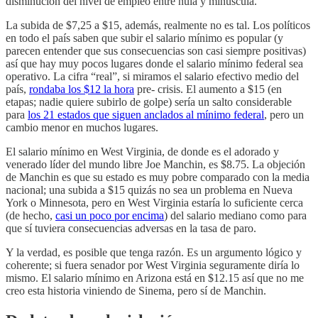
disminución del nivel de empleo entre nula y minúscula.
La subida de $7,25 a $15, además, realmente no es tal. Los políticos
en todo el país saben que subir el salario mínimo es popular (y
parecen entender que sus consecuencias son casi siempre positivas)
así que hay muy pocos lugares donde el salario mínimo federal sea
operativo. La cifra “real”, si miramos el salario efectivo medio del
país,
rondaba los $12 la hora
pre- crisis. El aumento a $15 (en
etapas; nadie quiere subirlo de golpe) sería un salto considerable
para
los 21 estados que siguen anclados al mínimo federal
, pero un
cambio menor en muchos lugares.
El salario mínimo en West Virginia, de donde es el adorado y
venerado líder del mundo libre Joe Manchin, es $8.75. La objeción
de Manchin es que su estado es muy pobre comparado con la media
nacional; una subida a $15 quizás no sea un problema en Nueva
York o Minnesota, pero en West Virginia estaría lo suficiente cerca
(de hecho,
casi un poco por encima
) del salario mediano como para
que sí tuviera consecuencias adversas en la tasa de paro.
Y la verdad, es posible que tenga razón. Es un argumento lógico y
coherente; si fuera senador por West Virginia seguramente diría lo
mismo. El salario mínimo en Arizona está en $12.15 así que no me
creo esta historia viniendo de Sinema, pero sí de Manchin.