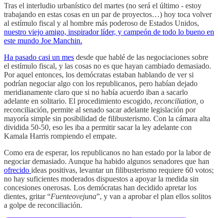
Tras el interludio urbanístico del martes (no será el último - estoy
trabajando en estas cosas en un par de proyectos…) hoy toca volver
al estímulo fiscal y al hombre más poderoso de Estados Unidos,
nuestro viejo amigo, inspirador líder, y campeón de todo lo bueno en
este mundo Joe Manchin.
Ha pasado casi un mes
desde que hablé de las negociaciones sobre
el estímulo fiscal, y las cosas no es que hayan cambiado demasiado.
Por aquel entonces, los demócratas estaban hablando de ver si
podrían negociar algo con los republicanos, pero habían dejado
meridianamente claro que si no había acuerdo iban a sacarlo
adelante en solitario. El procedimiento escogido,
reconciliation,
o
reconciliación, permite al senado sacar adelante legislación por
mayoría simple sin posibilidad de filibusterismo. Con la cámara alta
dividida 50-50, eso les iba a permitir sacar la ley adelante con
Kamala Harris rompiendo el empate.
Como era de esperar, los republicanos no han estado por la labor de
negociar demasiado. Aunque ha habido algunos senadores que han
ofrecido
ideas positivas, levantar un filibusterismo requiere 60 votos;
no hay suficientes moderados dispuestos a apoyar la medida sin
concesiones onerosas. Los demócratas han decidido apretar los
dientes, gritar “
Fuenteovejuna
”, y van a aprobar el plan ellos solitos
a golpe de reconciliación.