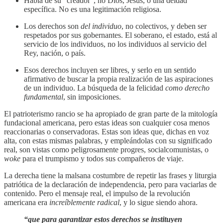
Habla de su “creador”, no Dios, Jesús, o una deidad
específica. No es una legitimación religiosa.
Los derechos son
del individuo
, no colectivos, y deben ser
respetados por sus gobernantes. El soberano, el estado, está al
servicio de los individuos, no los individuos al servicio del
Rey, nación, o país.
Esos derechos incluyen ser libres, y serlo en un sentido
afirmativo de buscar la propia realización de las aspiraciones
de un individuo. La búsqueda de la felicidad
como derecho
fundamental
, sin imposiciones.
El patrioterismo rancio se ha apropiado de gran parte de la mitología
fundacional americana, pero estas ideas son cualquier cosa menos
reaccionarias o conservadoras. Estas son ideas que, dichas en voz
alta, con estas mismas palabras, y empleándolas con su significado
real, son vistas como peligrosamente progres, socialcomunistas, o
woke
para el trumpismo y todos sus compañeros de viaje.
La derecha tiene la malsana costumbre de repetir las frases y liturgia
patriótica de la declaración de independencia, pero para vaciarlas de
contenido. Pero el mensaje real, el impulso de la revolución
americana era
increíblemente radical
, y lo sigue siendo ahora.
“que para garantizar estos derechos se instituyen