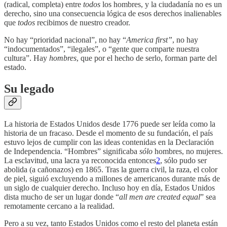
(radical, completa) entre
todos
los hombres, y la ciudadanía no es un
derecho, sino una consecuencia lógica de esos derechos inalienables
que
todos
recibimos de nuestro creador.
No hay “prioridad nacional”, no hay “
America first”
, no hay
“indocumentados”, “ilegales”, o “gente que comparte nuestra
cultura”. Hay
hombres
, que por el hecho de serlo, forman parte del
estado.
Su legado
La historia de Estados Unidos desde 1776 puede ser leída como la
historia de un fracaso. Desde el momento de su fundación, el país
estuvo lejos de cumplir con las ideas contenidas en la Declaración
de Independencia. “Hombres” significaba
sólo
hombres, no mujeres.
La esclavitud, una lacra ya reconocida entonces
2
, sólo pudo ser
abolida (a cañonazos) en 1865. Tras la guerra civil, la raza, el color
de piel, siguió excluyendo a millones de americanos durante más de
un siglo de cualquier derecho. Incluso hoy en día, Estados Unidos
dista mucho de ser un lugar donde “
all men are created equal
” sea
remotamente cercano a la realidad.
Pero a su vez, tanto Estados Unidos como el resto del planeta están